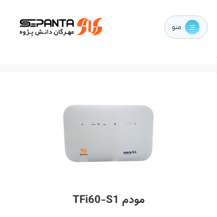
منو
مودم TFi60-S1