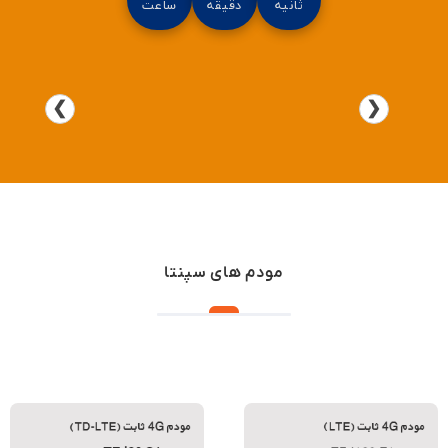
ثانیه
دقیقه
ساعت
❯
❮
مودم های سپنتا