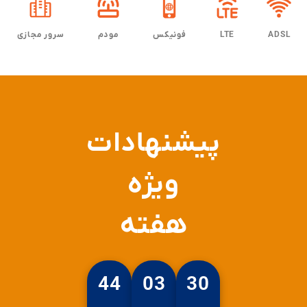
ADSL
LTE
فونیکس
مودم
سرور مجازی
پیشنهادات
ویژه
هفته
44
03
29