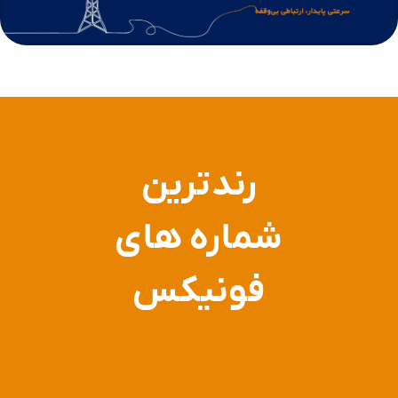
رندترین
شماره های
فونیکس